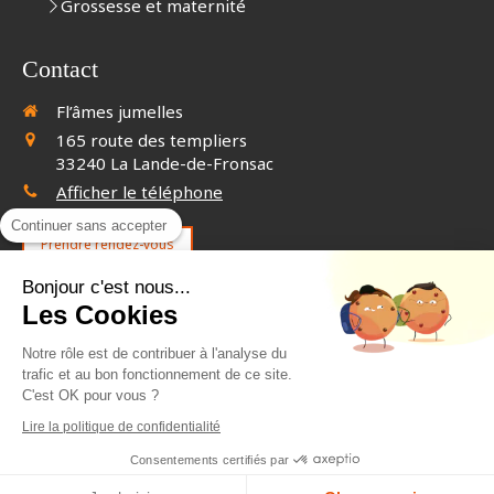
Grossesse et maternité
Contact
Fl’âmes jumelles
165 route des templiers
33240
La Lande-de-Fronsac
Afficher le téléphone
Continuer sans accepter
Prendre rendez-vous
Bonjour c'est nous...
Les Cookies
©2020 Fl’âmes jumelles - Guérisseuse à La Lande-de-
Fronsac
Notre rôle est de contribuer à l'analyse du
trafic et au bon fonctionnement de ce site.
Plan du site
C'est OK pour vous ?
Mentions légales
Lire la politique de confidentialité
Création et référencement du site par Simplébo
Consentements certifiés par
Site partenaire de
Annuaire Thérapeutes