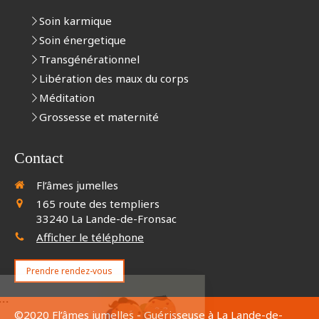
Soin karmique
Soin énergetique
Transgénérationnel
Libération des maux du corps
Méditation
Grossesse et maternité
Contact
Fl’âmes jumelles
165 route des templiers
33240
La Lande-de-Fronsac
Afficher le téléphone
Prendre rendez-vous
'est nous...
ookies
©2020 Fl’âmes jumelles - Guérisseuse à La Lande-de-