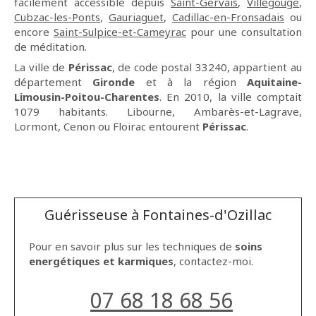
facilement accessible depuis
Saint-Gervais
,
Villegouge
,
Cubzac-les-Ponts
,
Gauriaguet
,
Cadillac-en-Fronsadais
ou
encore
Saint-Sulpice-et-Cameyrac
pour une consultation
de méditation.
La ville de
Périssac
, de code postal 33240, appartient au
département
Gironde
et à la région
Aquitaine-
Limousin-Poitou-Charentes
. En 2010, la ville comptait
1079 habitants. Libourne, Ambarès-et-Lagrave,
Lormont, Cenon ou Floirac entourent
Périssac
.
Guérisseuse à Fontaines-d'Ozillac
Pour en savoir plus sur les techniques de
soins
energétiques et karmiques
, contactez-moi.
07 68 18 68 56